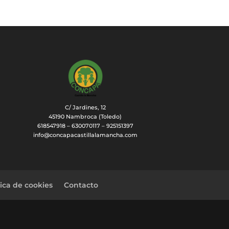
C/ Jardines, 12
45190 Nambroca (Toledo)
618547918 – 630070117 – 925151397
info@concapacastillalamancha.com
tica de cookies
Contacto