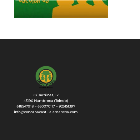
C/ Jardines, 12
45190 Nambroca (Toledo)
618547918 – 630070117 – 925151397
info@concapacastillalamancha.com