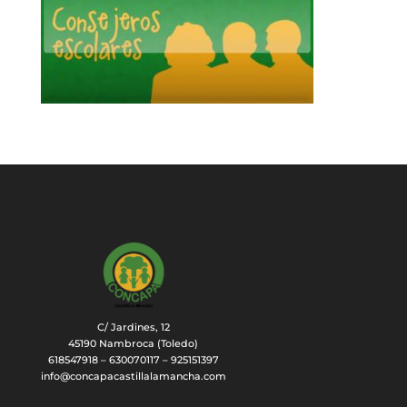
C/ Jardines, 12
45190 Nambroca (Toledo)
618547918 – 630070117 – 925151397
info@concapacastillalamancha.com